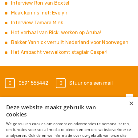
Interview Ron van Boxtel
Maak kennis met: Evelyn
Interview Tamara Mink
Het verhaal van Rick: werken op Aruba!
Bakker Yannick verruilt Nederland voor Noorwegen
Het Ambacht verwelkomt stagiair Casper!
0591 555442
Stuur ons een mail
×
Deze website maakt gebruik van
Algemene voorwaarden
cookies
Privacy Statement
We gebruiken cookies om content en advertenties te personaliseren,
om functies voor social media te bieden en om ons websiteverkeer te
Cookies
analyseren. Ook delen we informatie over uw gebruik van onze site