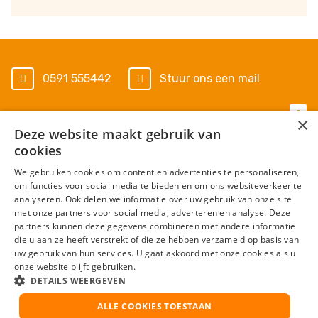
0591 555442
Stuur ons een mail
×
Deze website maakt gebruik van
Algemene voorwaarden
cookies
Privacy Statement
We gebruiken cookies om content en advertenties te personaliseren,
om functies voor social media te bieden en om ons websiteverkeer te
Cookies
analyseren. Ook delen we informatie over uw gebruik van onze site
met onze partners voor social media, adverteren en analyse. Deze
Disclaimer
partners kunnen deze gegevens combineren met andere informatie
die u aan ze heeft verstrekt of die ze hebben verzameld op basis van
Ervaringen
uw gebruik van hun services. U gaat akkoord met onze cookies als u
onze website blijft gebruiken.
> Uitbetaalkalender
DETAILS WEERGEVEN
ALLE COOKIES TOESTAAN
> Ziekte verzuim protocol