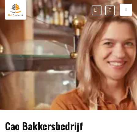
M
Favorieten
Mijn
Ambacht
Cao Bakkersbedrijf