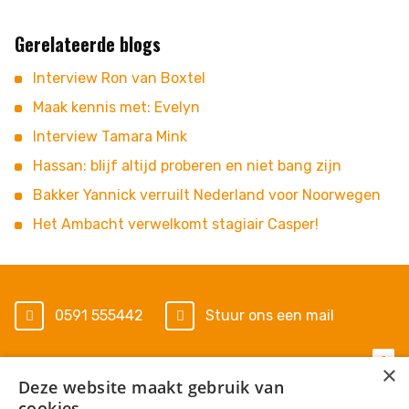
Gerelateerde blogs
Interview Ron van Boxtel
Maak kennis met: Evelyn
Interview Tamara Mink
Hassan: blijf altijd proberen en niet bang zijn
Bakker Yannick verruilt Nederland voor Noorwegen
Het Ambacht verwelkomt stagiair Casper!
0591 555442
Stuur ons een mail
×
Deze website maakt gebruik van
Algemene voorwaarden
cookies