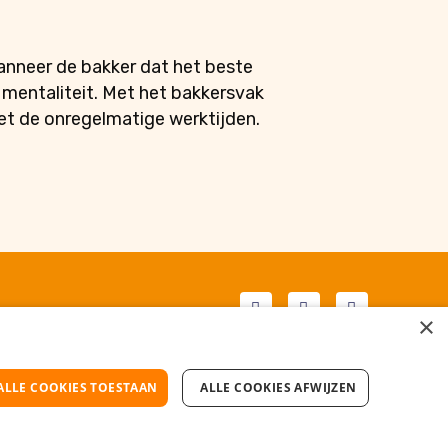
anneer de bakker dat het beste
 mentaliteit. Met het bakkersvak
et de onregelmatige werktijden.
Facebook
LinkedIn
Instagra
×
© Uitzendbureau Het Ambacht 2023
ALLE COOKIES TOESTAAN
ALLE COOKIES AFWIJZEN