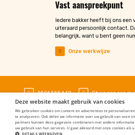
Vast aanspreekpunt
Iedere bakker heeft bij ons een
uiteraard persoonlijk contact. 
belangrijk, want u bent geen num
Onze werkwijze
0591 555442
Stuur ons een mai
Deze website maakt gebruik van cookies
We gebruiken cookies om content en advertenties te personaliseren
Algemene voorwaarden
Privacy Statemen
te analyseren. Ook delen we informatie over uw gebruik van onze si
partners kunnen deze gegevens combineren met andere informatie di
> Uitbetaalkalender
> Ziekte verzuim p
uw gebruik van hun services. U gaat akkoord met onze cookies als u 
DETAILS WEERGEVEN