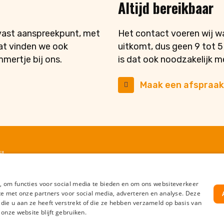
Altijd bereikbaar
 vast aanspreekpunt, met
Het contact voeren wij w
Dat vinden we ook
uitkomt, dus geen 9 tot 5
mertje bij ons.
is dat ook noodzakelijk m
Maak een afspraak
l
, om functies voor social media te bieden en om ons websiteverkeer
t
Cookies
Disclaimer
Ervaringen
te met onze partners voor social media, adverteren en analyse. Deze
e u aan ze heeft verstrekt of die ze hebben verzameld op basis van
rotocol
onze website blijft gebruiken.