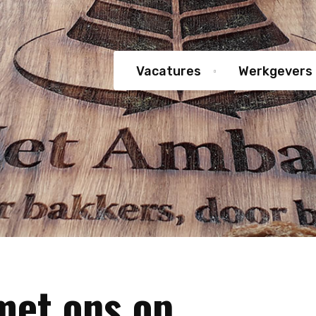
Vacatures
Werkgevers
met ons op