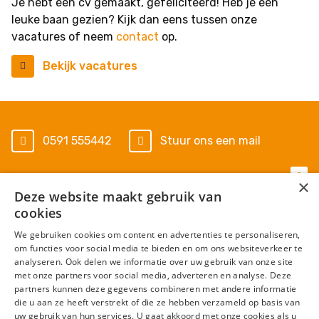
Je hebt een cv gemaakt, gefeliciteerd! Heb je een
leuke baan gezien? Kijk dan eens tussen onze
vacatures of neem
contact
op.
Bekijk vacatures
0591 555442
Stuur ons een mail
×
Deze website maakt gebruik van
Algemene voorwaarden
cookies
Privacy Statement
We gebruiken cookies om content en advertenties te personaliseren,
om functies voor social media te bieden en om ons websiteverkeer te
Cookies
analyseren. Ook delen we informatie over uw gebruik van onze site
met onze partners voor social media, adverteren en analyse. Deze
Disclaimer
partners kunnen deze gegevens combineren met andere informatie
die u aan ze heeft verstrekt of die ze hebben verzameld op basis van
Ervaringen
uw gebruik van hun services. U gaat akkoord met onze cookies als u