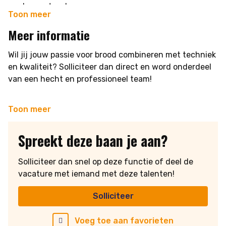
Je bent gemotiveerd, stressbestendig en
innoveert ook met moderne afbakmethodes zoals
ploegentoeslagen
Toon meer
oplossingsgericht
'bake-off' en introduceert duurzame productielijnen.
25 vakantiedagen + 8,33% vakantiegeld
Het anticiperen op hedendaagse behoeften, zoals
Meer informatie
Uitzicht op een vast contract
vezelrijk en glutenvrij brood, vormt een integraal
onderdeel van de bedrijfsfilosofie. Als lid van een
Wil jij jouw passie voor brood combineren met techniek
Reiskostenvergoeding
coöperatie van zes industriële bakkerijen in Nederland,
en kwaliteit? Solliciteer dan direct en word onderdeel
Werken in een stabiel en ervaren familiebedrijf
blijft deze bakkerij vooruitstrevend binnen de branche.
van een hecht en professioneel team!
Bij deze bakkerij wordt de erfenis van vakmanschap,
passie voor dagvers brood, en toewijding aan kwaliteit
Toon meer
met trots doorgegeven. De thuisbasis van Meesters in
Dagverse Broden blijft een welkome plek voor
Spreekt deze baan je aan?
liefhebbers van ambachtelijke bakkerijproducten.
Solliciteer dan snel op deze functie of deel de
vacature met iemand met deze talenten!
Solliciteer
Voeg toe aan favorieten