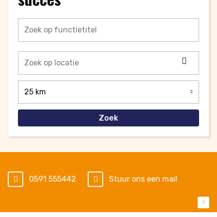
Locati
ophale
25 km
Zoek
0591 555442
Stuur ons een mail