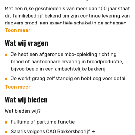
Met een rijke geschiedenis van meer dan 100 jaar staat
Jouw taken:
dit familiebedrijf bekend om zijn continue levering van
Uitvoeren van proces- en kwaliteitscontroles tijdens
dagvers brood, een essentiële schakel in de schappen
het productieproces
van Jumbo supermarkten en andere distributeurs. De
Toon meer
medewerkers bij deze bakkerij voelen zich verbonden
Zorgdragen voor een schone en georganiseerde
Wat wij vragen
als één grote familie, delen trots voor hun werk en
werkomgeving
dragen deze passie met zorg over aan de volgende
Controleren van het eindproduct om de hoogste
Je hebt een afgeronde mbo-opleiding richting
generaties.
kwaliteit te waarborgen
brood of aantoonbare ervaring in broodproductie,
bijvoorbeeld in een ambachtelijke bakkerij
Specialisatie in Broodvariaties:
Zelfstandig werken, maar ook uitstekend
samenwerken met collega's van andere afdelingen
Je werkt graag zelfstandig en hebt oog voor detail
Gespecialiseerd in een scala aan grootbroden zoals wit,
en kwaliteit
Toon meer
volkoren, tarwe, en kleinbroden zoals bolletjes, puntjes,
Actief bijdragen aan het optimaliseren van het
mini bolletjes en krokantjes. Seizoensproducten, zoals
productieproces
Je bent bereid om in een 3-ploegensysteem te
Wat wij bieden
stollen en oliebollen, vormen eveneens een
werken, met aantrekkelijke toeslagen volgens de
kenmerkend onderdeel van het assortiment.
CAO Bakkersbedrijf
Wat bieden wij?
Woonachtig in de omgeving van Alphen aan den
Innovatief en Duurzaam:
Fulltime of parttime functie
Rijn
Deze bakkerij blijft niet alleen trouw aan traditie maar
Salaris volgens CAO Bakkersbedrijf +