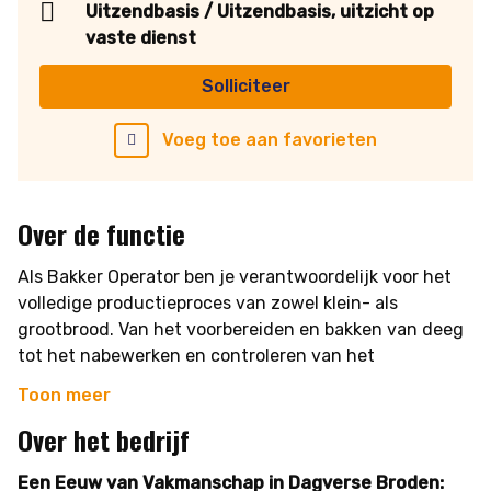
Uitzendbasis / Uitzendbasis, uitzicht op
vaste dienst
Solliciteer
Voeg toe aan favorieten
Over de functie
Als Bakker Operator ben je verantwoordelijk voor het
volledige productieproces van zowel klein- als
grootbrood. Van het voorbereiden en bakken van deeg
tot het nabewerken en controleren van het
eindproduct, jij zorgt ervoor dat het brood dagelijks
Toon meer
van topkwaliteit de bakkerij verlaat. Je voert proces-
Over het bedrijf
en kwaliteitscontroles uit, zorgt voor een schone
werkplek en bewaakt de efficiëntie en de kwaliteit van
Een Eeuw van Vakmanschap in Dagverse Broden:
het product.