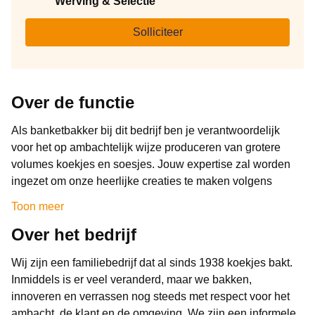
Werving & Selectie
Solliciteer
Over de functie
Als banketbakker bij dit bedrijf ben je verantwoordelijk
voor het op ambachtelijk wijze produceren van grotere
volumes koekjes en soesjes. Jouw expertise zal worden
ingezet om onze heerlijke creaties te maken volgens
traditionele recepten.
Toon meer
Je werkt in een avondploeg van ongeveer 14:00 uur tot
Over het bedrijf
22:30 uur, van maandag tot en met donderdag (7,6 uur per
dag, 30,4 uur per week). Wil je fulltime werken (38 uur),
Wij zijn een familiebedrijf dat al sinds 1938 koekjes bakt.
dan werk je op vrijdag in dagdienst van 07:30 tot 16:00 uur.
Inmiddels is er veel veranderd, maar we bakken,
innoveren en verrassen nog steeds met respect voor het
ambacht, de klant en de omgeving. We zijn een informele