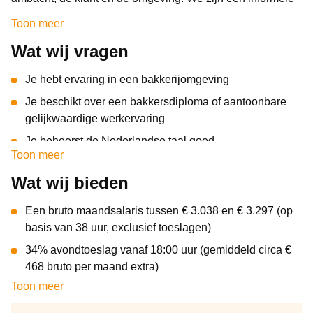
organisatie, die aan verandering onderhevig is, waar
Toon meer
verantwoordelijkheid laag in de organisatie wordt
Wat wij vragen
neergelegd en iedereen toegankelijk is. Er werken
momenteel bij ons ongeveer 65 FTE.
Je hebt ervaring in een bakkerijomgeving
Je beschikt over een bakkersdiploma of aantoonbare
gelijkwaardige werkervaring
Je beheerst de Nederlandse taal goed
Toon meer
Je werkt graag samen en hebt een proactieve instelling
Wat wij bieden
Je bent beschikbaar voor 30,4 uur of 38 uur per week
Een bruto maandsalaris tussen € 3.038 en € 3.297 (op
basis van 38 uur, exclusief toeslagen)
34% avondtoeslag vanaf 18:00 uur (gemiddeld circa €
468 bruto per maand extra)
Toon meer
Arbeidsvoorwaarden conform de CAO Bakkersbedrijf
Salarisbetaling iedere 4 weken