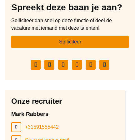
Spreekt deze baan je aan?
Een verantwoordelijke functie binnen een groeiend en
dynamisch familiebedrijf met betrokken collega’s
Solliciteer dan snel op deze functie of deel de
vacature met iemand met deze talenten!
Solliciteer
Facebook
Twitter
LinkedIn
Pinterest
WhatsApp
E-
mail
Onze recruiter
Mark Rabbers
+31591555442