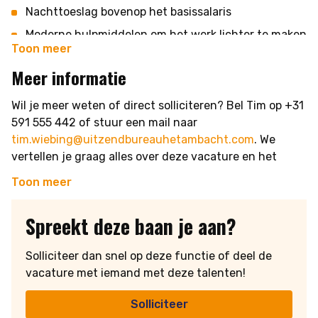
Nauwkeurigheid en oog voor kwaliteit
Nachttoeslag bovenop het basissalaris
Affiniteit met brood bakken en productie
Moderne hulpmiddelen om het werk lichter te maken
Toon meer
Betrouwbaar en gemotiveerd
Een warm en collegiaal team
Meer informatie
Werken bij een ambachtelijke en groeiende bakkerij
Ruimte voor ontwikkeling en
Wil je meer weten of direct solliciteren? Bel Tim op +31
doorgroeimogelijkheden
591 555 442 of stuur een mail naar
tim.wiebing@uitzendbureauhetambacht.com
. We
Werkweek van 32 tot 40 uur
vertellen je graag alles over deze vacature en het
werken bij deze bakkerij in Staphorst!
Toon meer
Spreekt deze baan je aan?
Solliciteer dan snel op deze functie of deel de
vacature met iemand met deze talenten!
Solliciteer