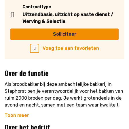
Contracttype
Uitzendbasis, uitzicht op vaste dienst /
Werving & Selectie
Solliciteer
Voeg toe aan favorieten
Over de functie
Als broodbakker bij deze ambachtelijke bakkerij in
Staphorst ben je verantwoordelijk voor het bakken van
ruim 2000 broden per dag. Je werkt grotendeels in de
avond en nacht, samen met een team waar kwaliteit
en vakmanschap centraal staan. Dankzij moderne
Toon meer
hulpmiddelen zoals een hefkieper is het zware werk
Over het bedrijf
goed te doen, maar je houdt ervan om fysiek bezig te