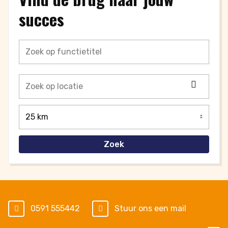
succes
Locati
ophale
25 km
Zoek
0591 555442
Stuur ons een mail