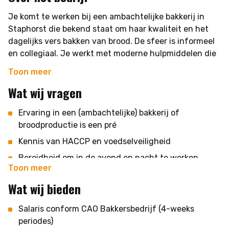
zijn.
Je komt te werken bij een ambachtelijke bakkerij in
Op een doorsnee werkdag houd jij je bezig met:
Staphorst die bekend staat om haar kwaliteit en het
dagelijks vers bakken van brood. De sfeer is informeel
Het voorbereiden, kneden en verwerken van deeg
en collegiaal. Je werkt met moderne hulpmiddelen die
Het bedienen van ovens en bakkerijmachines
het werk lichter maken. Samen zorg je voor het beste
Toon meer
Het uitvoeren van ruimwerk en
brood van de regio.
Wat wij vragen
schoonmaakwerkzaamheden
Het controleren van de kwaliteit van het brood De
Ervaring in een (ambachtelijke) bakkerij of
diensten starten meestal tussen 19:00 en 20:00 uur
broodproductie is een pré
en duren gemiddeld 8 uur, tot ongeveer 4:00 uur. Je
werkt dus in de avond en nacht, maar het grootste
Kennis van HACCP en voedselveiligheid
deel van de uren zijn buiten de diepste nacht.
Bereidheid om in de avond en nacht te werken
Toon meer
Is werken met verse producten en het juiste team in
Fysiek in staat om staand en actief werk uit te
een warme bakkerij iets voor jou? Solliciteer direct en
Wat wij bieden
voeren
rij samen met ons de nacht in voor het lekkerste brood
Zelfstandig kunnen werken, maar ook een
van Staphorst!
Salaris conform CAO Bakkersbedrijf (4-weeks
teamplayer zijn
periodes)