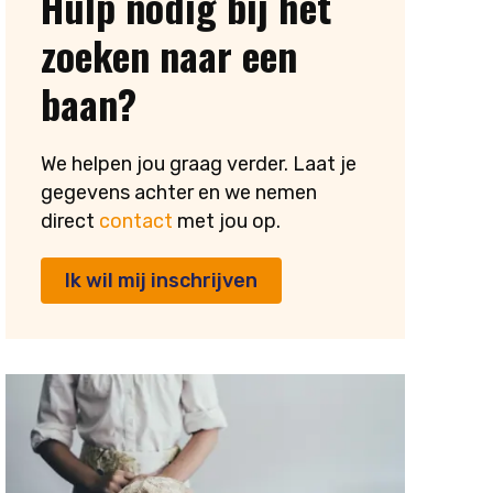
Hulp nodig bij het
zoeken naar een
baan?
We helpen jou graag verder. Laat je
gegevens achter en we nemen
direct
contact
met jou op.
Ik wil mij inschrijven